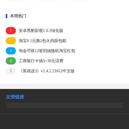
本周热门
1
安卓黑豹影视1.0.2绿化版
2
淘宝0.1元撸2包火鸡面包邮
3
淘金币双12签到抽随机淘宝红包
4
工商银行卡抽5~30元话费
5
《英雄连3》v1.4.2.21612中文版
友情链接